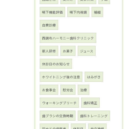
嚥下機能評価
嚥下内視鏡
補綴
自費診療
西調布ハーモニー歯科クリニック
新人研修
お菓子
ジュース
休診日のお知らせ
ホワイトニング後の注意
はみがき
お食事会
慰労会
治療
ウォーキングブリーチ
歯科矯正
歯ブラシの交換時期
歯科トレーニング
初めての歯医者
休診日
自立神経