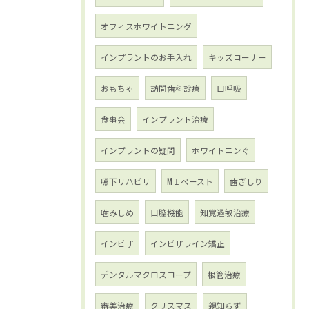
オフィスホワイトニング
インプラントのお手入れ
キッズコーナー
おもちゃ
訪問歯科診療
口呼吸
食事会
インプラント治療
インプラントの疑問
ホワイトニンぐ
嚥下リハビリ
МＩペースト
歯ぎしり
噛みしめ
口腔機能
知覚過敏治療
インビザ
インビザライン矯正
デンタルマクロスコープ
根管治療
審美治療
クリスマス
親知らず