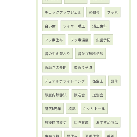
チェックアップジェル
勉強会
フッ素
白い歯
ワイヤー矯正
矯正歯科
フッ素塗布
フッ素濃度
虫歯予防
歯の生え替わり
歯並び無料相談
歯磨きの介助
虫歯う予防
デュアルホワイトニング
衛生士
研修
静脈内鎮静法
歓迎会
送別会
開院5周年
検診
キシリトール
診療時間変更
口腔育成
おすすめ商品
歯磨き粉
夏休み
夏季休業
手紙