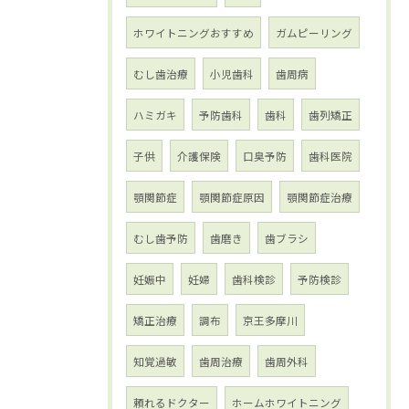
ホワイトニングおすすめ
ガムピーリング
むし歯治療
小児歯科
歯周病
ハミガキ
予防歯科
歯科
歯列矯正
子供
介護保険
口臭予防
歯科医院
顎関節症
顎関節症原因
顎関節症治療
むし歯予防
歯磨き
歯ブラシ
妊娠中
妊婦
歯科検診
予防検診
矯正治療
調布
京王多摩川
知覚過敏
歯周治療
歯周外科
頼れるドクター
ホームホワイトニング