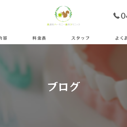
0
内容
料金表
スタッフ
よく
ライン
ブログ
ニング
ント