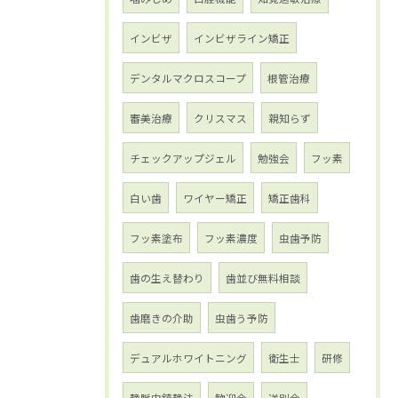
インビザ
インビザライン矯正
デンタルマクロスコープ
根管治療
審美治療
クリスマス
親知らず
チェックアップジェル
勉強会
フッ素
白い歯
ワイヤー矯正
矯正歯科
フッ素塗布
フッ素濃度
虫歯予防
歯の生え替わり
歯並び無料相談
歯磨きの介助
虫歯う予防
デュアルホワイトニング
衛生士
研修
静脈内鎮静法
歓迎会
送別会