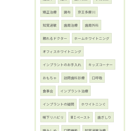
矯正治療
調布
京王多摩川
知覚過敏
歯周治療
歯周外科
頼れるドクター
ホームホワイトニング
オフィスホワイトニング
インプラントのお手入れ
キッズコーナー
おもちゃ
訪問歯科診療
口呼吸
食事会
インプラント治療
インプラントの疑問
ホワイトニンぐ
嚥下リハビリ
МＩペースト
歯ぎしり
噛みしめ
口腔機能
知覚過敏治療