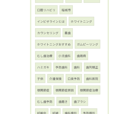
口腔リハビリ
稲城市
インビザラインとは
ホワイトニング
カウンセリング
義歯
ホワイトニングおすすめ
ガムピーリング
むし歯治療
小児歯科
歯周病
ハミガキ
予防歯科
歯科
歯列矯正
子供
介護保険
口臭予防
歯科医院
顎関節症
顎関節症原因
顎関節症治療
むし歯予防
歯磨き
歯ブラシ
妊娠中
妊婦
歯科検診
予防検診