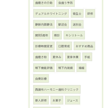
歯磨きの介助
虫歯う予防
デュアルホワイトニング
衛生士
研修
静脈内鎮静法
歓迎会
送別会
開院5周年
検診
キシリトール
診療時間変更
口腔育成
おすすめ商品
歯磨き粉
夏休み
夏季休業
手紙
嚥下機能評価
嚥下内視鏡
補綴
自費診療
西調布ハーモニー歯科クリニック
新人研修
お菓子
ジュース