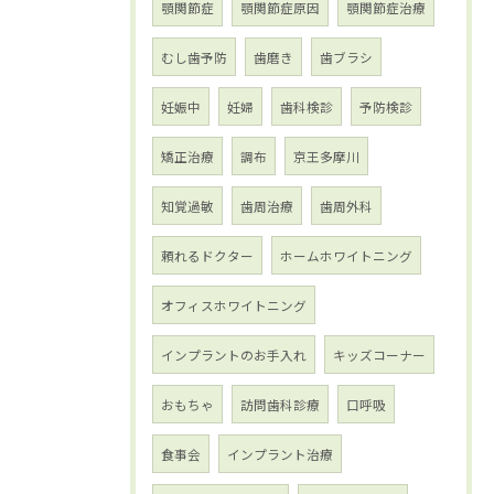
顎関節症
顎関節症原因
顎関節症治療
むし歯予防
歯磨き
歯ブラシ
妊娠中
妊婦
歯科検診
予防検診
矯正治療
調布
京王多摩川
知覚過敏
歯周治療
歯周外科
頼れるドクター
ホームホワイトニング
オフィスホワイトニング
インプラントのお手入れ
キッズコーナー
おもちゃ
訪問歯科診療
口呼吸
食事会
インプラント治療