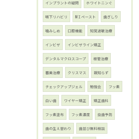
インプラントの疑問
ホワイトニンぐ
嚥下リハビリ
МＩペースト
歯ぎしり
噛みしめ
口腔機能
知覚過敏治療
インビザ
インビザライン矯正
デンタルマクロスコープ
根管治療
審美治療
クリスマス
親知らず
チェックアップジェル
勉強会
フッ素
白い歯
ワイヤー矯正
矯正歯科
フッ素塗布
フッ素濃度
虫歯予防
歯の生え替わり
歯並び無料相談