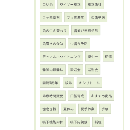
白い歯
ワイヤー矯正
矯正歯科
フッ素塗布
フッ素濃度
虫歯予防
歯の生え替わり
歯並び無料相談
歯磨きの介助
虫歯う予防
デュアルホワイトニング
衛生士
研修
静脈内鎮静法
歓迎会
送別会
開院5周年
検診
キシリトール
診療時間変更
口腔育成
おすすめ商品
歯磨き粉
夏休み
夏季休業
手紙
嚥下機能評価
嚥下内視鏡
補綴