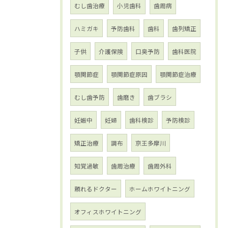
むし歯治療
小児歯科
歯周病
ハミガキ
予防歯科
歯科
歯列矯正
子供
介護保険
口臭予防
歯科医院
顎関節症
顎関節症原因
顎関節症治療
むし歯予防
歯磨き
歯ブラシ
妊娠中
妊婦
歯科検診
予防検診
矯正治療
調布
京王多摩川
知覚過敏
歯周治療
歯周外科
頼れるドクター
ホームホワイトニング
オフィスホワイトニング