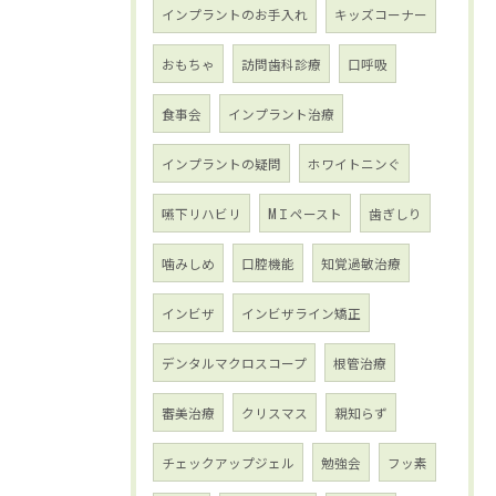
インプラントのお手入れ
キッズコーナー
おもちゃ
訪問歯科診療
口呼吸
食事会
インプラント治療
インプラントの疑問
ホワイトニンぐ
嚥下リハビリ
МＩペースト
歯ぎしり
噛みしめ
口腔機能
知覚過敏治療
インビザ
インビザライン矯正
デンタルマクロスコープ
根管治療
審美治療
クリスマス
親知らず
チェックアップジェル
勉強会
フッ素