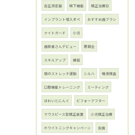
舌圧測定器
嚥下機能
矯正治療日
インプラント埋入オペ
おすすめ歯ブラシ
ナイトガード
小児
歯医者さんデビュー
懇親会
スキルアップ
練習
顎のストレッチ運動
シルハ
唾液検査
口腔機能トレーニング
ミーティング
ほわいとにんぐ
ビフォーアフター
マウスピース型矯正装置
小児矯正治療
ホワイトニングキャンペーン
虫歯