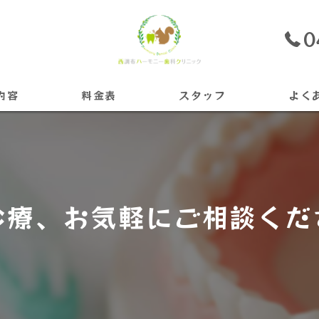
0
内容
料金表
スタッフ
よく
ライン
診療、お気軽にご相談くだ
ニング
ント