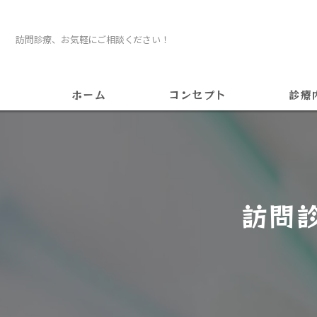
訪問診療、お気軽にご相談ください！
ホーム
コンセプト
診療
訪問
インビザ
訪問
矯正
ホワイト
インプラ