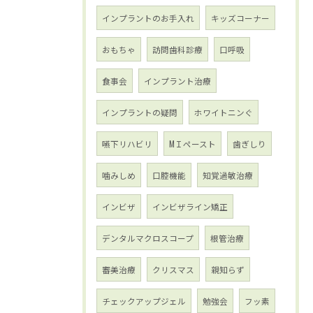
インプラントのお手入れ
キッズコーナー
おもちゃ
訪問歯科診療
口呼吸
食事会
インプラント治療
インプラントの疑問
ホワイトニンぐ
嚥下リハビリ
МＩペースト
歯ぎしり
噛みしめ
口腔機能
知覚過敏治療
インビザ
インビザライン矯正
デンタルマクロスコープ
根管治療
審美治療
クリスマス
親知らず
チェックアップジェル
勉強会
フッ素