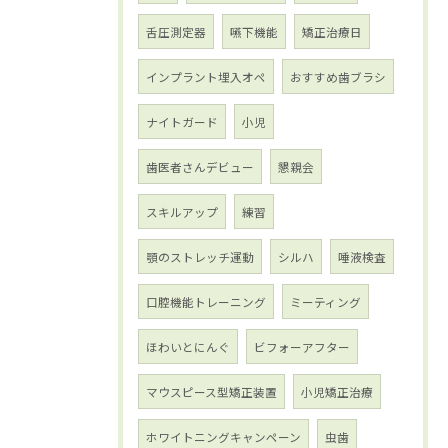
舌圧測定器
嚥下機能
矯正治療日
インプラント埋入オペ
おすすめ歯ブラシ
ナイトガード
小児
歯医者さんデビュー
懇親会
スキルアップ
練習
顎のストレッチ運動
シルハ
唾液検査
口腔機能トレーニング
ミーティング
ほわいとにんぐ
ビフォーアフター
マウスピース型矯正装置
小児矯正治療
ホワイトニングキャンペーン
虫歯