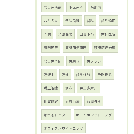
むし歯治療
小児歯科
歯周病
ハミガキ
予防歯科
歯科
歯列矯正
子供
介護保険
口臭予防
歯科医院
顎関節症
顎関節症原因
顎関節症治療
むし歯予防
歯磨き
歯ブラシ
妊娠中
妊婦
歯科検診
予防検診
矯正治療
調布
京王多摩川
知覚過敏
歯周治療
歯周外科
頼れるドクター
ホームホワイトニング
オフィスホワイトニング