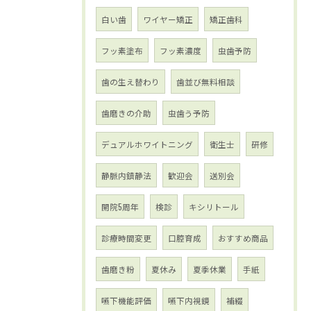
白い歯
ワイヤー矯正
矯正歯科
フッ素塗布
フッ素濃度
虫歯予防
歯の生え替わり
歯並び無料相談
歯磨きの介助
虫歯う予防
デュアルホワイトニング
衛生士
研修
静脈内鎮静法
歓迎会
送別会
開院5周年
検診
キシリトール
診療時間変更
口腔育成
おすすめ商品
歯磨き粉
夏休み
夏季休業
手紙
嚥下機能評価
嚥下内視鏡
補綴