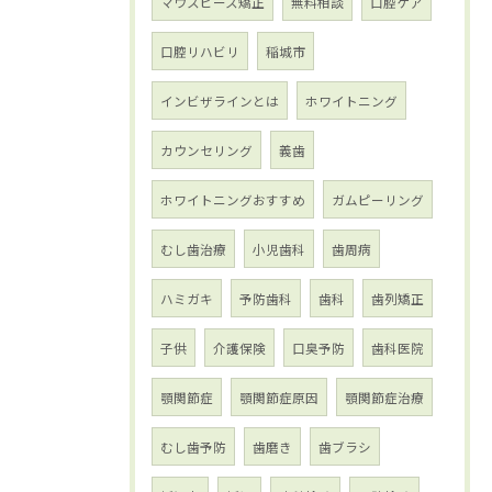
マウスピース矯正
無料相談
口腔ケア
口腔リハビリ
稲城市
インビザラインとは
ホワイトニング
カウンセリング
義歯
ホワイトニングおすすめ
ガムピーリング
むし歯治療
小児歯科
歯周病
ハミガキ
予防歯科
歯科
歯列矯正
子供
介護保険
口臭予防
歯科医院
顎関節症
顎関節症原因
顎関節症治療
むし歯予防
歯磨き
歯ブラシ