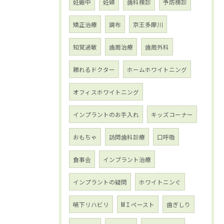
妊娠中
妊婦
歯科検診
予防検診
矯正治療
調布
京王多摩川
知覚過敏
歯周治療
歯周外科
頼れるドクター
ホームホワイトニング
オフィスホワイトニング
インプラントのお手入れ
キッズコーナー
おもちゃ
訪問歯科診療
口呼吸
食事会
インプラント治療
インプラントの疑問
ホワイトニンぐ
嚥下リハビリ
МＩペースト
歯ぎしり