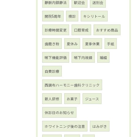
静脈内鎮静法
歓迎会
送別会
開院5周年
検診
キシリトール
診療時間変更
口腔育成
おすすめ商品
歯磨き粉
夏休み
夏季休業
手紙
嚥下機能評価
嚥下内視鏡
補綴
自費診療
西調布ハーモニー歯科クリニック
新人研修
お菓子
ジュース
休診日のお知らせ
ホワイトニング後の注意
はみがき