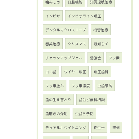
噛みしめ
口腔機能
知覚過敏治療
インビザ
インビザライン矯正
デンタルマクロスコープ
根管治療
審美治療
クリスマス
親知らず
チェックアップジェル
勉強会
フッ素
白い歯
ワイヤー矯正
矯正歯科
フッ素塗布
フッ素濃度
虫歯予防
歯の生え替わり
歯並び無料相談
歯磨きの介助
虫歯う予防
デュアルホワイトニング
衛生士
研修