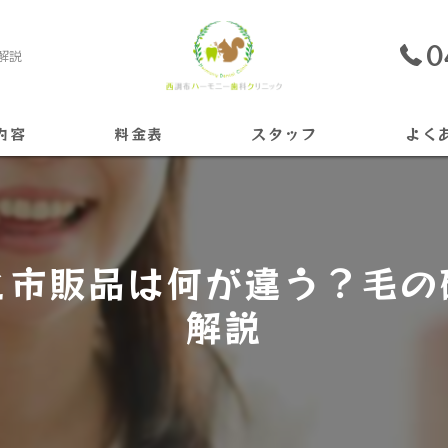
0
解説
内容
料金表
スタッフ
よく
ライン
と市販品は何が違う？毛の
解説
ニング
ント