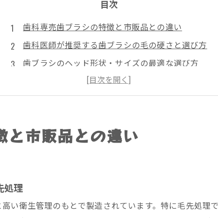
目次
歯科専売歯ブラシの特徴と市販品との違い
歯科医師が推奨する歯ブラシの毛の硬さと選び方
歯ブラシのヘッド形状・サイズの最適な選び方
歯科医院で歯ブラシを受け取る理由と衛生管理
電動・超音波歯ブラシの評価と特徴
歯ブラシの交換時期とメンテナンス方法
徴と市販品との違い
医院概要
先処理
高い衛生管理のもとで製造されています。特に毛先処理で