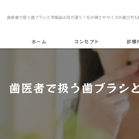
歯医者で扱う歯ブラシと市販品は何が違う？毛の硬さやサイズの選び方も
ホーム
コンセプト
診療
訪問
インビザ
歯医者で扱う歯ブラシ
矯正
ホワイト
インプラ