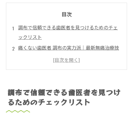
目次
調布で信頼できる歯医者を見つけるためのチェ
ックリスト
痛くない歯医者 調布の実力派｜最新無痛治療技
術
子供 歯医者 調布完全ガイド｜親子で安心の小児
歯科選び
調布歯医者の料金相場完全公開｜虫歯～矯正の
調布で信頼できる歯医者を見つけ
リアル費用目安
るためのチェックリスト
調布の歯医者について
調布で歯医者が選ばれる（求められる）理由に
ついて