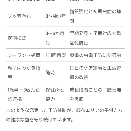
歯質強化と初期虫歯の抑
フッ素塗布
3～4回/年
制
3～6か月
早期発見・早期対応で重
定期検診
毎
症化防止
シーラント処置
年1回目安
奥歯の虫歯予防に効果的
親子歯みがき指
毎日のケア定着と生活習
随時
導
慣の改善
1歳半・3歳児健
保健所と
成長段階ごとの口腔管理
診連携
協力
を徹底
このような充実した予防体制が、調布エリアの子供たち
の健康な歯を守り続けています。