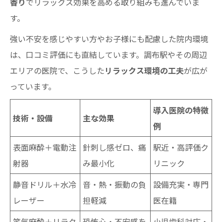
香り
でリラックス効果を高める取り組みも進んでいま
す。
強い不安を感じやすい方やお子様にも配慮した院内環境
は、口コミ評価にも直結しています。調布駅やその周辺
エリアの医院で、こうした
リラックス環境の工夫
が広が
っています。
導入医院の特徴
技術・設備
主な効果
例
表面麻酔＋電動注
針刺し感ゼロ、痛
駅近・高評価ク
射器
み最小化
リニック
静音ドリル＋水冷
音・熱・振動の負
設備充実・専門
レーザー
担軽減
医在籍
笑気麻酔＋リラク
恐怖心・不安感を
小児歯科対応・