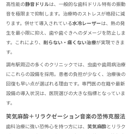
高性能の
静音ドリル
は、一般的な歯科ドリル特有の振動
音を極限まで抑制します。治療時のストレスが格段に減
ります。併せて導入されている
水冷レーザー
は、熱の発
生を最小限に抑え、歯や歯ぐきへのダメージを防止しま
す。これにより、
削らない・痛くない治療
が実現できま
す。
調布駅周辺の多くのクリニックでは、虫歯や歯周病治療
にこれらの設備を採用。患者の負担が少なく、治療後の
回復も早い点が選ばれる理由です。専門医の在籍や最新
設備の導入状況は、医院選びの大きな指標となっていま
す。
笑気麻酔＋リラクゼーション音楽の恐怖克服法
歯科治療に強い恐怖心を持つ方には、
笑気麻酔
とリラク